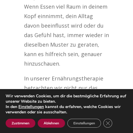
Wenn Essen viel Raum in deinem
Kopf einnimmt, dein Alltag
davon beeinflusst wird oder du
das Gefühl hast, immer wieder in
dieselben Muster zu geraten,
kann es hilfreich sein, genauer
hinzuschauen.
In unserer Ernährungstherapie
betrachten wir nicht nur das
Wir verwenden Cookies, um dir die bestmögliche Erfahrung auf
Essverhalten selbst, sondern
unserer Website zu bieten.
auch die verschiedenen
In den
Einstellungen
kannst du erfahren, welche Cookies wir
verwenden oder sie ausschalten.
Faktoren, die es im Alltag
GDPR Cookie-
Zustimmen
Ablehnen
Einstellungen
beeinflussen können. Dazu