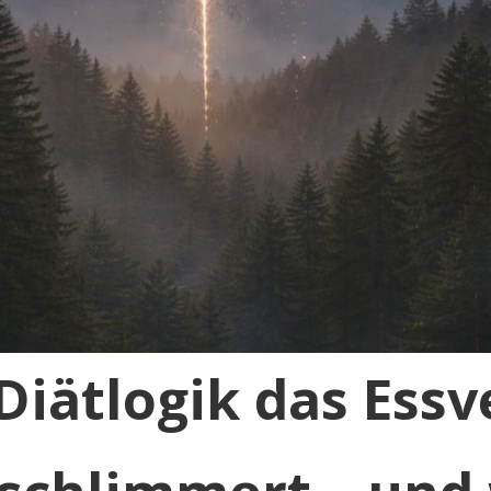
iätlogik das Essv