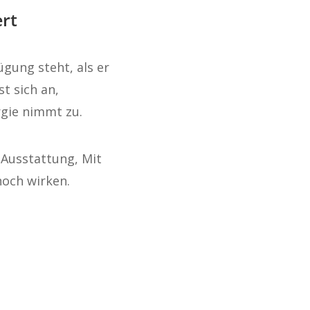
rt
gung steht, als er
t sich an,
rgie nimmt zu.
 Ausstattung, Mit
noch wirken.
.